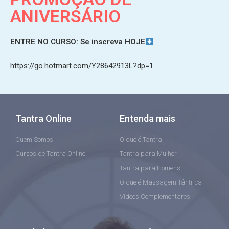
ANIVERSÁRIO
ENTRE NO CURSO: Se inscreva HOJE
https://go.hotmart.com/Y28642913L?dp=1
Tantra Online
Entenda mais
Quem Somos
O que é Tantra
Cursos de Tantra Online
Tantra para Mulher
Tantra para Homens
O que é Massagem Tântrica
Vídeos Complementares